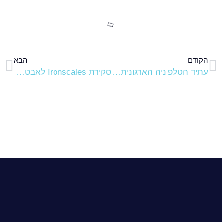
הקודם
הבא
עתיד הטלפוניה הארגונית בענן לעסקים
סקירת Ironscales לאבטחת דואר לעסקים