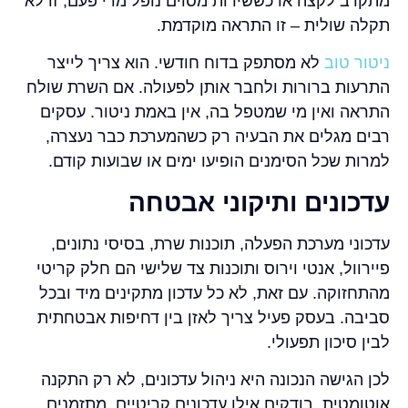
מתקרב לקצה או כששירות מסוים נופל מדי פעם, זו לא
תקלה שולית – זו התראה מוקדמת.
ניטור טוב
לא מסתפק בדוח חודשי. הוא צריך לייצר
התרעות ברורות ולחבר אותן לפעולה. אם השרת שולח
התראה ואין מי שמטפל בה, אין באמת ניטור. עסקים
רבים מגלים את הבעיה רק כשהמערכת כבר נעצרה,
למרות שכל הסימנים הופיעו ימים או שבועות קודם.
עדכונים ותיקוני אבטחה
עדכוני מערכת הפעלה, תוכנות שרת, בסיסי נתונים,
פיירוול, אנטי וירוס ותוכנות צד שלישי הם חלק קריטי
מהתחזוקה. עם זאת, לא כל עדכון מתקינים מיד ובכל
סביבה. בעסק פעיל צריך לאזן בין דחיפות אבטחתית
לבין סיכון תפעולי.
לכן הגישה הנכונה היא ניהול עדכונים, לא רק התקנה
אוטומטית. בודקים אילו עדכונים קריטיים, מתזמנים