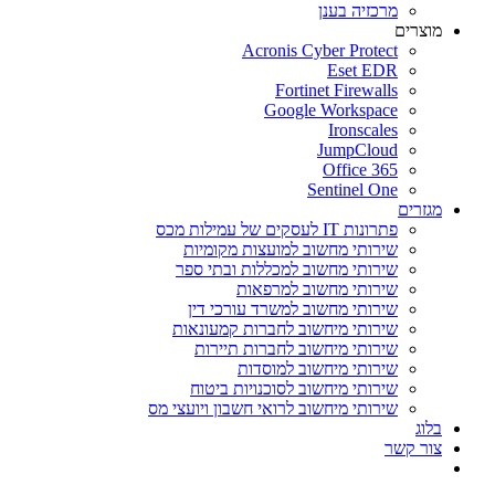
מרכזיה בענן
מוצרים
Acronis Cyber Protect
Eset EDR
Fortinet Firewalls
Google Workspace
Ironscales
JumpCloud
Office 365
Sentinel One
מגזרים
פתרונות IT לעסקים של עמילות מכס
שירותי מחשוב למועצות מקומיות
שירותי מחשוב למכללות ובתי ספר
שירותי מחשוב למרפאות
שירותי מחשוב למשרד עורכי דין
שירותי מיחשוב לחברות קמעונאות
שירותי מיחשוב לחברות תיירות
שירותי מיחשוב למוסדות
שירותי מיחשוב לסוכנויות ביטוח
שירותי מיחשוב לרואי חשבון ויועצי מס
בלוג
צור קשר