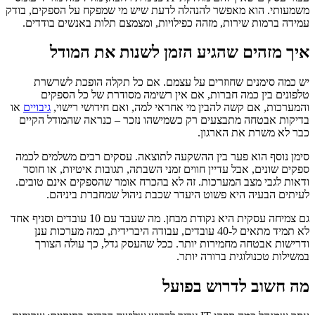
משמעותי. הוא מאפשר להנהלה לדעת שיש מי שמפקח על הספקים, בודק
עמידה ברמות שירות, מזהה כפילויות, ומצמצם תלות באנשים בודדים.
איך מזהים שהגיע הזמן לשנות את המודל
יש כמה סימנים שחוזרים על עצמם. אם כל תקלה הופכת לשרשרת
טלפונים בין כמה חברות, אם אין רשימה מסודרת של כל הספקים
והמערכות, אם קשה להבין מי אחראי למה, ואם חידושי רישוי,
גיבויים
או
בדיקות אבטחה מתבצעים רק כשמישהו נזכר – כנראה שהמודל הקיים
כבר לא משרת את הארגון.
סימן נוסף הוא פער בין ההשקעה לתוצאה. עסקים רבים משלמים לכמה
ספקים שונים, אבל עדיין חווים זמני השבתה, תגובות איטיות, או חוסר
ודאות לגבי מצב המערכות. זה לא בהכרח אומר שהספקים אינם טובים.
לעיתים הבעיה היא פשוט היעדר שכבת ניהול שמחברת ביניהם.
גם צמיחה עסקית היא נקודת מבחן. מה שעבד עם 10 עובדים וסניף אחד
לא תמיד מתאים ל-40 עובדים, עבודה היברידית, כמה מערכות ענן
ודרישות אבטחה מחמירות יותר. ככל שהעסק גדל, כך עולה הצורך
במשילות טכנולוגית ברורה יותר.
מה חשוב לדרוש בפועל