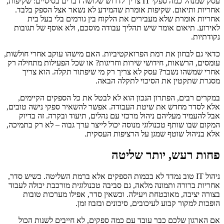
עסק שמנהל כמה ספקי IT צריך לדרוש שלושה דברים בסיסיים: שקיפות,
אחריות ותיאום. שקיפות אומרת שהמידע לא נשאר אצל הספק בלבד.
אחריות אומרת שלא מעבירים את הלקוח בין גורמים בלי בעל בית
לאירוע. תיאום אומר שיש תהליך עבודה מוסכם, ולא אוסף של תגובות
נקודתיות.
כדאי גם לבחון את רמת הפרואקטיביות. האם מישהו עוקב אחרי חולשות,
עומסים, הרשאות, חידושי שירות וחריגות? או שכל הפעילות מתחילה רק
אחרי שמשהו נשבר? עסק לא צריך רק מי שיפתור תקלה. הוא צריך
מסגרת שתקטין את הסיכוי לתקלה הבאה.
במקרים רבים, הפתרון הנכון הוא לא לבטל את כל הספקים הקיימים,
אלא לסדר מחדש את שיטת העבודה. אפשר להשאיר ספקי נישה טובים,
אבל להעמיד מעליהם ניהול מרכזי עם נהלים, תיעוד ובקרה. זה בדיוק
המקום שבו שותף טכנולוגי מנוסה יכול לייצר ערך גבוה – לא רק בתמיכה,
אלא בניהול שוטף שמגן על הרציפות העסקית.
פחות רעש, יותר שליטה
ניהול IT טוב נמדד לא בכמות הספקים אלא ברמת השליטה. כשיש סדר,
אחריות ברורה ותמונה מלאה, גם סביבה טכנולוגית מורכבת יכולה לעבוד
בצורה יציבה, מאובטחת ויעילה. וכשאין סדר, אפילו מערכות טובות
הופכות למקור קבוע לעיכובים, סיכונים ובזבוז זמן.
אם הארגון שלכם כבר עובד עם כמה ספקים, לא חייבים לשנות הכול