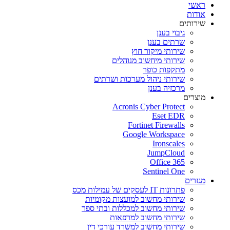
ראשי
אודות
שירותים
גיבוי בענן
שרתים בענן
שירותי מיקור חוץ
שירותי מיחשוב מנוהלים
מתקפות כופר
שירותי ניהול מערכות ושרתים
מרכזיה בענן
מוצרים
Acronis Cyber Protect
Eset EDR
Fortinet Firewalls
Google Workspace
Ironscales
JumpCloud
Office 365
Sentinel One
מגזרים
פתרונות IT לעסקים של עמילות מכס
שירותי מחשוב למועצות מקומיות
שירותי מחשוב למכללות ובתי ספר
שירותי מחשוב למרפאות
שירותי מחשוב למשרד עורכי דין