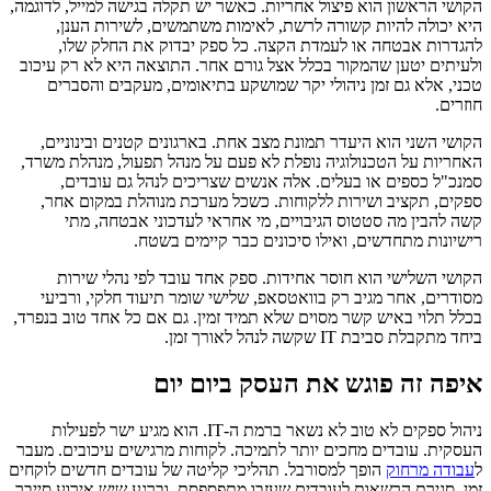
הקושי הראשון הוא פיצול אחריות. כאשר יש תקלה בגישה למייל, לדוגמה,
היא יכולה להיות קשורה לרשת, לאימות משתמשים, לשירות הענן,
להגדרות אבטחה או לעמדת הקצה. כל ספק יבדוק את החלק שלו,
ולעיתים יטען שהמקור בכלל אצל גורם אחר. התוצאה היא לא רק עיכוב
טכני, אלא גם זמן ניהולי יקר שמושקע בתיאומים, מעקבים והסברים
חוזרים.
הקושי השני הוא היעדר תמונת מצב אחת. בארגונים קטנים ובינוניים,
האחריות על הטכנולוגיה נופלת לא פעם על מנהל תפעול, מנהלת משרד,
סמנכ"ל כספים או בעלים. אלה אנשים שצריכים לנהל גם עובדים,
ספקים, תקציב ושירות ללקוחות. כשכל מערכת מנוהלת במקום אחר,
קשה להבין מה סטטוס הגיבויים, מי אחראי לעדכוני אבטחה, מתי
רישיונות מתחדשים, ואילו סיכונים כבר קיימים בשטח.
הקושי השלישי הוא חוסר אחידות. ספק אחד עובד לפי נהלי שירות
מסודרים, אחר מגיב רק בוואטסאפ, שלישי שומר תיעוד חלקי, ורביעי
בכלל תלוי באיש קשר מסוים שלא תמיד זמין. גם אם כל אחד טוב בנפרד,
ביחד מתקבלת סביבת IT שקשה לנהל לאורך זמן.
איפה זה פוגש את העסק ביום יום
ניהול ספקים לא טוב לא נשאר ברמת ה-IT. הוא מגיע ישר לפעילות
העסקית. עובדים מחכים יותר לתמיכה. לקוחות מרגישים עיכובים. מעבר
ל
עבודה מרחוק
הופך למסורבל. תהליכי קליטה של עובדים חדשים לוקחים
זמן. סגירת הרשאות לעובדים שעזבו מתפספסת. וברגע שיש אירוע סייבר,