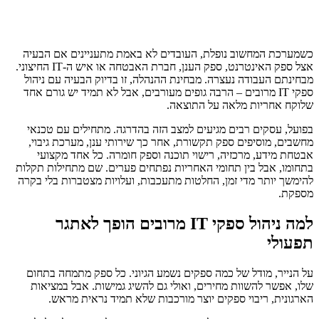
כשמערכת המחשוב נופלת, העובדים לא באמת מתעניינים אם הבעיה
אצל ספק האינטרנט, ספק הענן, חברת האבטחה או איש ה-IT החיצוני.
מבחינתם העבודה נעצרה. מבחינת ההנהלה, זו בדיוק הבעיה עם ניהול
ספקי IT מרובים – הרבה גופים מעורבים, אבל לא תמיד יש גורם אחד
שלוקח אחריות מלאה על התוצאה.
בפועל, עסקים רבים מגיעים למצב הזה בהדרגה. מתחילים עם טכנאי
מחשבים, מוסיפים ספק תקשורת, אחר כך שירותי ענן, מערכת גיבוי,
אבטחת מידע, מרכזיה, רישוי תוכנה וספק חומרה. כל אחד מקצועי
בתחומו, אבל בין תחומי האחריות נפתחים פערים. שם מתחילות תקלות
להימשך יותר מדי זמן, החלטות מתעכבות, ועלויות מצטברות בלי בקרה
מספקת.
למה ניהול ספקי IT מרובים הופך לאתגר
תפעולי
על הנייר, מודל של כמה ספקים נשמע הגיוני. כל ספק מתמחה בתחום
שלו, אפשר להשוות מחירים, ואולי גם להשיג גמישות. אבל במציאות
הארגונית, ריבוי ספקים יוצר מורכבות שלא תמיד נראית מראש.