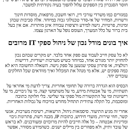
חוסר הסנכרון בין הספקים עלול להפוך בעיה נקודתית למשבר.
במגזרים כמו משרדי עורכי דין, רואי חשבון, מרפאות, מוסדות חינוך
ורשויות, המחיר של אי-סדר טכנולוגי גבוה במיוחד. אלה סביבות שבהן
זמינות, פרטיות, גישה למידע ורציפות עבודה אינן מותרות. אם אין בעל
בית ברור על כלל המערך, העומס נופל על הארגון עצמו.
איך בונים מודל נכון של ניהול ספקי IT מרובים
לא כל עסק חייב לעבוד עם ספק אחד בלבד. יש מקרים שבהם נכון
להחזיק יותר מגורם אחד, במיוחד כשיש מערכות ייעודיות, דרישות
רגולציה, או פתרון עסקי שנשען על ספק נישה. השאלה החשובה היא לא
כמה ספקים יש, אלא מי מנהל את המכלול ואיך מוודאים שכל החלקים
עובדים יחד.
הבסיס הוא הגדרה ברורה של תחומי אחריות. צריך לדעת מי אחראי על
תשתיות, מי על אבטחת מידע, מי על משתמשי קצה, מי על גיבויים, מי על
רישיונות ומי על התקשורת מול ספקי צד שלישי. בלי חלוקה כתובה
ומוסכמת, כל תקלה עתידית תתחיל מחדש בוויכוח על גבולות האחריות.
אחרי זה מגיע התיעוד. סיסמאות ניהול, הרשאות, רשימת מערכות, אנשי
קשר, חוזי שירות, מועדי חידוש, כתובות IP, מבנה רשת, פתרונות גיבוי
ומדיניות אבטחה – כל אלה חייבים להיות מרוכזים ומעודכנים. לא בראש
של עובד ותיק, ולא מפוזרים בין מיילים ישנים. כשהמידע מסודר, אפשר