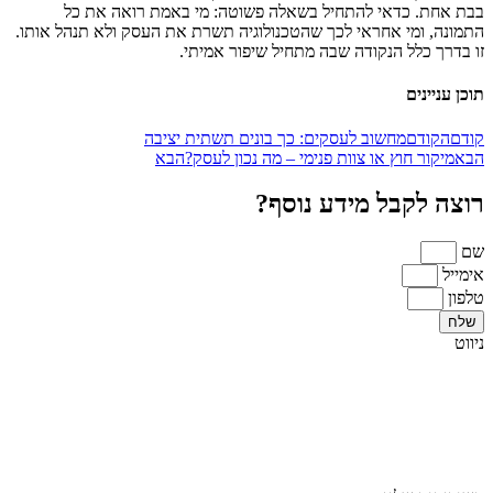
בבת אחת. כדאי להתחיל בשאלה פשוטה: מי באמת רואה את כל
התמונה, ומי אחראי לכך שהטכנולוגיה תשרת את העסק ולא תנהל אותו.
זו בדרך כלל הנקודה שבה מתחיל שיפור אמיתי.
תוכן עניינים
קודם
הקודם
מחשוב לעסקים: כך בונים תשתית יציבה
הבא
מיקור חוץ או צוות פנימי – מה נכון לעסק?
הבא
רוצה לקבל מידע נוסף?
שם
אימייל
טלפון
שלח
ניווט
ראשי
אודות
מגזרים
בלוג
צור קשר