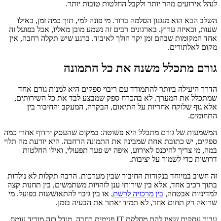
לנהל אירועים מהר יותר ולקבל החלטות טובות יותר.
השלב הבא הוא מנגנון הסלמה ברור. מי פונה למי, תוך כמה זמן, באילו
שעות, ובאיזה ערוץ. בארגונים רבים זה נשמע מובן מאליו, אבל בפועל זה
אחד המקומות שבהם זמן יקר הולך לאיבוד. ברגע שיש תקלה רחבה, אין
מקום לאלתורים.
גורם מתכלל משנה את כל התמונה
הדרך היעילה ביותר להתמודד עם ריבוי ספקים היא למנות גורם אחד
שמתכלל את המערך. לא בהכרח ספק שמבצע לבד את כל השירותים,
אלא גוף שלוקח אחריות על התיאום, הבקרה, המעקב והחיבור בין
התחומים.
המשמעות של גורם מתכלל היא פשוטה: במקום שהעסק ירדוף אחרי כמה
ספקים, יש כתובת אחת שמבינה את התמונה הרחבה. היא יודעת מה תלוי
במה, מי צריך להיכנס לאירוע, איפה יש פער תפעולי, ואילו החלטות
דרושות כדי לשמור על יציבות.
זה חשוב במיוחד בנקודות החיבור שבין מערכות. הרבה תקלות לא נולדות
בתוך רכיב אחד, אלא בין שירותי ענן לזהויות משתמשים, בין תחנות קצה
למדיניות אבטחה,
בין מרכזיה לרשת
, או בין גיבוי להתאוששות בפועל. מי
שרואה רק תחום אחד, לא תמיד יאתר את הבעיה בזמן.
עבור עסקים שאין להם מחלקת IT פנימית רחבה, מודל כזה מוריד עומס