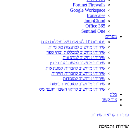
Fortinet Firewalls
Google Workspace
Ironscales
JumpCloud
Office 365
Sentinel One
מגזרים
פתרונות IT לעסקים של עמילות מכס
שירותי מחשוב למועצות מקומיות
שירותי מחשוב למכללות ובתי ספר
שירותי מחשוב למרפאות
שירותי מחשוב למשרד עורכי דין
שירותי מיחשוב לחברות קמעונאות
שירותי מיחשוב לחברות תיירות
שירותי מיחשוב למוסדות
שירותי מיחשוב לסוכנויות ביטוח
שירותי מיחשוב לרואי חשבון ויועצי מס
בלוג
צור קשר
פתיחת קריאת שירות
שירות ותמיכה