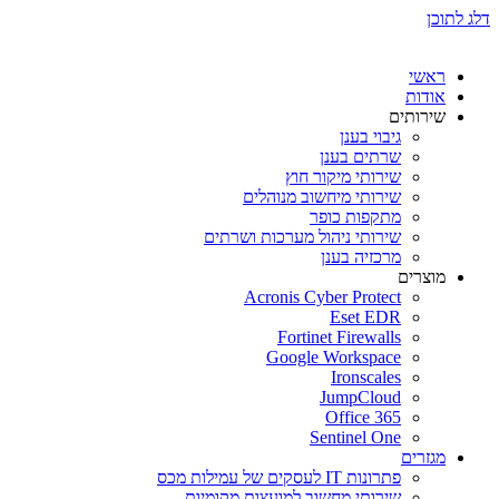
דלג לתוכן
ראשי
אודות
שירותים
גיבוי בענן
שרתים בענן
שירותי מיקור חוץ
שירותי מיחשוב מנוהלים
מתקפות כופר
שירותי ניהול מערכות ושרתים
מרכזיה בענן
מוצרים
Acronis Cyber Protect
Eset EDR
Fortinet Firewalls
Google Workspace
Ironscales
JumpCloud
Office 365
Sentinel One
מגזרים
פתרונות IT לעסקים של עמילות מכס
שירותי מחשוב למועצות מקומיות