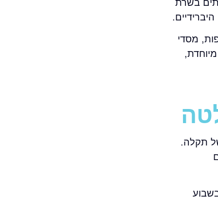
תים בשרת
ות, מסדי
מיוחדת,
טה
ל תקלה.
ם
בשבוע