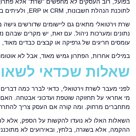
בפועל, רוב העסקים לא מחפשים "שרת" אלא פתרון 
לתוכנת הנהלת חשבונות, CRM או ERP, ולעיתים בסביבה לעבודה מרחוק עבור צוותים, סניפים או עובדים היברידיים.
שרת וירטואלי מתאים גם ליישומים שדורשים גישה מ
נתונים ומערכות ניהול. עם זאת, יש מקרים שבהם נד
עומסים חריגים של גרפיקה או קבצים כבדים מאוד, 
במילים אחרות, הפתרון גמיש מאוד, אבל לא אוטומ
שאלות שכדאי לשאול
לפני מעבר לשרת וירטואלי, כדאי לברר כמה דברים
מי אחראי על תחזוקה שוטפת ועדכוני אבטחה. האם י
מתחברים מרחוק. ומה קורה אם העסק צריך להתרחב
השאלות האלו לא נועדו להקשות על הספק, אלא לה
ההקמה, אלא בשגרה, בלחץ, ובאירועים לא מתוכנני