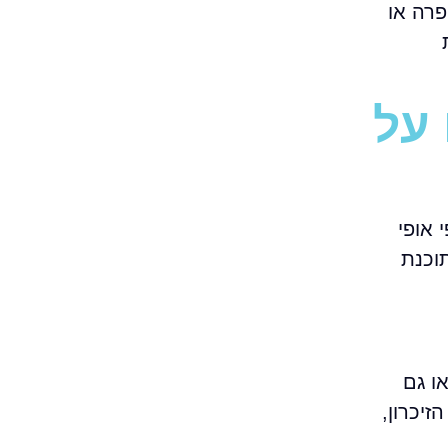
פרה או
 על
 אופי
 לגמרי מארגון עם 40 עובדים, תוכנת
ו גם
יכרון,