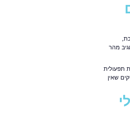
ת,
גיב מהר
ת תפעולית
ים שאין
י