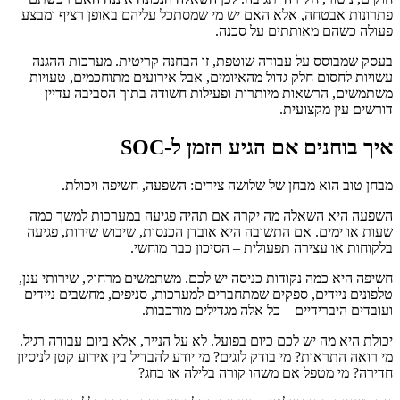
פתרונות אבטחה, אלא האם יש מי שמסתכל עליהם באופן רציף ומבצע
פעולה כשהם מאותתים על סכנה.
בעסק שמבוסס על עבודה שוטפת, זו הבחנה קריטית. מערכות ההגנה
עשויות לחסום חלק גדול מהאיומים, אבל אירועים מתוחכמים, טעויות
משתמשים, הרשאות מיותרות ופעילות חשודה בתוך הסביבה עדיין
דורשים עין מקצועית.
איך בוחנים אם הגיע הזמן ל-SOC
מבחן טוב הוא מבחן של שלושה צירים: השפעה, חשיפה ויכולת.
השפעה היא השאלה מה יקרה אם תהיה פגיעה במערכות למשך כמה
שעות או ימים. אם התשובה היא אובדן הכנסות, שיבוש שירות, פגיעה
בלקוחות או עצירה תפעולית – הסיכון כבר מוחשי.
חשיפה היא כמה נקודות כניסה יש לכם. משתמשים מרחוק, שירותי ענן,
טלפונים ניידים, ספקים שמתחברים למערכות, סניפים, מחשבים ניידים
ועובדים היברידיים – כל אלה מגדילים מורכבות.
יכולת היא מה יש לכם כיום בפועל. לא על הנייר, אלא ביום עבודה רגיל.
מי רואה התראות? מי בודק לוגים? מי יודע להבדיל בין אירוע קטן לניסיון
חדירה? מי מטפל אם משהו קורה בלילה או בחג?