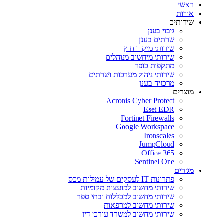
ראשי
אודות
שירותים
גיבוי בענן
שרתים בענן
שירותי מיקור חוץ
שירותי מיחשוב מנוהלים
מתקפות כופר
שירותי ניהול מערכות ושרתים
מרכזיה בענן
מוצרים
Acronis Cyber Protect
Eset EDR
Fortinet Firewalls
Google Workspace
Ironscales
JumpCloud
Office 365
Sentinel One
מגזרים
פתרונות IT לעסקים של עמילות מכס
שירותי מחשוב למועצות מקומיות
שירותי מחשוב למכללות ובתי ספר
שירותי מחשוב למרפאות
שירותי מחשוב למשרד עורכי דין