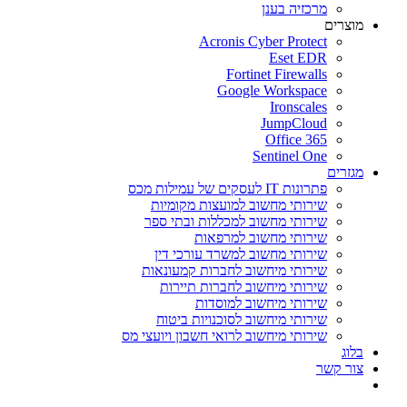
מרכזיה בענן
מוצרים
Acronis Cyber Protect
Eset EDR
Fortinet Firewalls
Google Workspace
Ironscales
JumpCloud
Office 365
Sentinel One
מגזרים
פתרונות IT לעסקים של עמילות מכס
שירותי מחשוב למועצות מקומיות
שירותי מחשוב למכללות ובתי ספר
שירותי מחשוב למרפאות
שירותי מחשוב למשרד עורכי דין
שירותי מיחשוב לחברות קמעונאות
שירותי מיחשוב לחברות תיירות
שירותי מיחשוב למוסדות
שירותי מיחשוב לסוכנויות ביטוח
שירותי מיחשוב לרואי חשבון ויועצי מס
בלוג
צור קשר