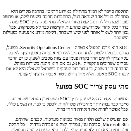
התקפת סייבר לא תמיד מתחילה באירוע דרמטי. בהרבה מקרים היא
מתחילה במייל אחד שנראה רגיל, התחברות חריגה בשעת לילה, או מחשב
עובד שמתחיל להתנהג קצת מוזר. השאלה מתי עסק צריך SOC עולה
בדרך כלל אחרי שמרגישים שההגנות הקיימות כבר לא מספיקות, אבל
נכון יותר לשאול אותה לפני שיש השבתה, דליפת מידע או פגיעה בפעילות
השוטפת.
SOC הוא מרכז תפעול אבטחה – Security Operations Center. בפועל,
מדובר ביכולת לנטר, לנתח ולהגיב לאירועי אבטחה באופן רציף. לא כל
עסק צריך להקים חדר בקרה פנימי עם צוות מסביב לשעון. כן יש הרבה
עסקים שצריכים פונקציית SOC, גם אם היא ניתנת כשירות מנוהל.
ההבחנה הזו חשובה, כי עבור רוב העסקים בישראל השאלה היא לא אם
לבנות SOC מאפס, אלא מתי נדרש ניטור אבטחה רציף ומקצועי.
מתי עסק צריך SOC בפועל
התשובה הקצרה היא שעסק צריך SOC כשהסיכון העסקי של אירוע
סייבר כבר גבוה יותר מהיכולת שלו לזהות ולטפל בו לבד. זה נשמע כללי,
אבל אפשר לזהות את הנקודה הזו די ברור.
אם הפעילות שלכם תלויה מאוד בזמינות מערכות, קבצים, שרתים,
Microsoft 365, סביבת ענן, עמדות קצה או עבודה מרחוק – כל תקלה
אבטחתית היא כבר לא עניין טכני בלבד. היא הופכת לבעיה תפעולית.