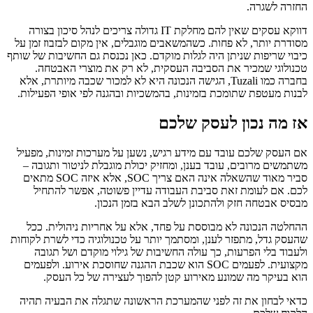
החזרה לשגרה.
דווקא עסקים שאין להם מחלקת IT גדולה צריכים לנהל סיכון בצורה
מסודרת יותר, לא פחות. כשהמשאבים מוגבלים, אין מקום לבזבוז זמן על
כיבוי שריפות שניתן היה לגלות מוקדם. כאן נכנסת גם החשיבות של שותף
טכנולוגי שמכיר את הסביבה העסקית, לא רק את מוצרי האבטחה.
בחברה כמו Tuzali, הגישה הנכונה היא לא למכור שכבה מיותרת, אלא
לבנות מעטפת שתומכת בזמינות, בהמשכיות ובהגנה לפי אופי הפעילות.
אז מה נכון לעסק שלכם
אם העסק שלכם עובד עם מידע רגיש, נשען על מערכות זמינות, מפעיל
משתמשים מרובים, עובד בענן, ומחזיק יכולת מוגבלת לניטור ותגובה –
סביר מאוד שהשאלה אינה האם צריך SOC, אלא איזה SOC מתאים
לכם. אם לעומת זאת סביבת העבודה עדיין פשוטה, אפשר להתחיל
מבסיס אבטחה חזק ולהתכונן לשלב הבא בזמן הנכון.
ההחלטה הנכונה לא מבוססת על פחד, אלא על אחריות ניהולית. ככל
שהעסק גדל, מתפזר לענן, ומסתמך יותר על טכנולוגיה כדי לשרת לקוחות
ולעבוד בלי הפרעות, כך עולה החשיבות של גילוי מוקדם ושל תגובה
מקצועית. לפעמים SOC הוא שכבת ההגנה שחוסכת אירוע. ולפעמים
הוא בעיקר מה שמונע מאירוע קטן להפוך לעצירה של כל העסק.
כדאי לבחון את זה לפני שהמערכת הראשונה שתגלה את הבעיה תהיה