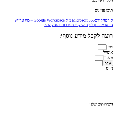
הלקוח שלכם.
תוכן עניינים
קודם
הקודם
Microsoft 365 מול Google Workspace – מה עדיף?
הבא
כמה זמן לוקח שיקום מערכות בעסק
הבא
רוצה לקבל מידע נוסף?
שם
אימייל
טלפון
שלח
ניווט
ראשי
אודות
מגזרים
בלוג
צור קשר
השירותים שלנו
שירותי מחשוב