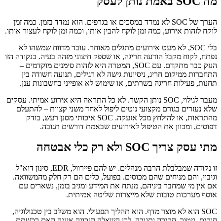
מה SOC באמת נותן לעסק
הערך של SOC לא נמדד במסכים או בגרפים. הוא נמדד בזמן. כמה זמן
לוקח לזהות אירוע, כמה זמן לוקח להבין אותו, וכמה זמן לוקח לעצור אותו.
בלי SOC, לא מעט אירועים מתגלים מאוחר. עובד מדווח שמשהו לא
נפתח, לקוח מקבל הודעה חריגה, או שספק חיצוני מזהה בעיה. בנקודה הזו
הנזק כבר מתקדם. עם SOC, המטרה היא לזהות סימנים מוקדמים –
התחברות ממיקום חריג, ניסיונות גישה לא רגילים, תנועה חשודה בין
תחנות, פעילות חריגה בשרתים, או שימוש לא אופייני בחשבונות ענן.
מעבר לגילוי, SOC נותן הקשר. לא כל התראה היא אירוע אמיתי. עסקים
שלא נעזרים בגורם מקצועי נוטים ליפול לאחד משני קצוות – להתעלם
מהתראות, או להילחץ מכל אזעקה. SOC איכותי מסנן רעש, בודק
דפוסים, ומכוון את הטיפול לאירועים שבאמת דורשים תגובה.
מתי עסק צריך SOC ולא רק כלי אבטחה
זו נקודה שמבלבלת הרבה מנהלים. יש להם פיירוול, EDR, סינון דוא"ל
וגיבוי, והם מניחים שהם מכוסים. בפועל, כלים הם רק חלק מהמשוואה.
אם אין מי שמחבר ביניהם, מנתח את המידע ומגיב בזמן, נשארים עם
אוסף מערכות טובות שלא מייצרות שליטה אמיתית.
SOC הוא לא מוצר מדף. הוא תהליך תפעולי. הוא משלב בין טכנולוגיה,
חוקים, ניטור, חקירה ותגובה. לכן השאלה הנכונה איננה האם רכשתם