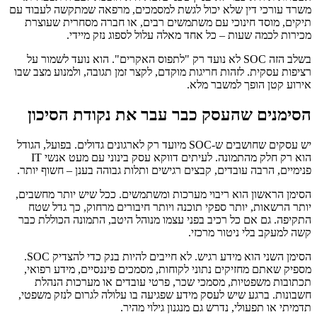
משרד עורכי דין שלא יכול לגשת למסמכים, מרפאה שמתקשה לעבוד עם
תיקים, מוסד חינוכי עם משתמשים רבים, או חברה מסחרית שעוצרת
מכירות לכמה שעות – כל אחד מאלה עלול לספוג נזק מיידי.
בשלב הזה SOC לא נועד רק "לתפוס האקרים". הוא נועד לשמור על
רציפות עסקית. לזהות חריגות מוקדם, לקצר זמן תגובה, ולמנוע מצב שבו
אירוע קטן הופך למשבר מלא.
הסימנים שהעסק כבר עבר את נקודת הסיכון
יש עסקים שחושבים ש-SOC מיועד רק לארגונים גדולים. בפועל, הגודל
הוא רק חלק מהתמונה. לעיתים דווקא עסק בינוני עם מעט אנשי IT
פנימיים, הרבה עובדים, קבצים רגישים ותלות גבוהה בענן – חשוף יותר.
הסימן הראשון הוא ריבוי מערכות ומשתמשים. ככל שיש יותר מחשבים,
יותר הרשאות, יותר ספקי תוכנה ויותר חיבורים מרחוק, כך גדל שטח
התקיפה. גם אם כל רכיב בפני עצמו מנוהל היטב, התמונה הכוללת כבר
קשה למעקב בלי ניטור מרכזי.
הסימן השני הוא מידע רגיש. לא חייבים להיות בנק כדי להצדיק SOC.
מספיק שאתם מחזיקים נתוני לקוחות, מסמכים פיננסיים, מידע רפואי,
תכתובות משפטיות, מסמכי שכר, פרטי עובדים או מערכות הנהלת
חשבונות. ברגע שיש לעסק מידע שפגיעה בו עלולה לגרום לנזק משפטי,
תדמיתי או תפעולי, נדרש גם מנגנון גילוי מהיר.