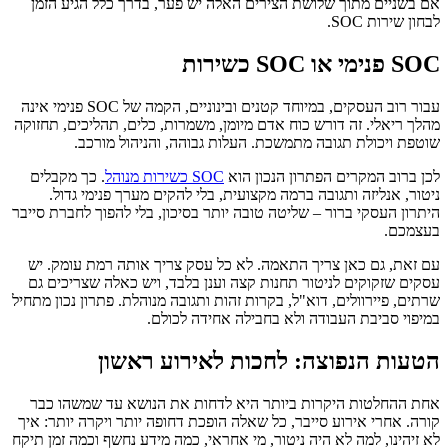
אם בשניים מתוך שלושת הצירים האלה יש פער, בדרך כלל הגיע הזמן
לבחון שירות SOC.
SOC פנימי או SOC כשירות
עבור רוב העסקים, במיוחד קטנים ובינוניים, הקמה של SOC פנימי אינה
מהלך ריאלי. זה דורש כוח אדם מיומן, משמרות, כלים, תהליכים, תחזוקה
שוטפת ויכולת תגובה מתמשכת. העלות גבוהה, והניהול מורכב.
לכן ברוב המקרים הפתרון הנכון הוא
SOC כשירות מנוהל
. כך מקבלים
ניטור, אנליזה ותגובה ברמה מקצועית, בלי להקים מערך פנימי גדול.
היתרון העסקי ברור – שליטה טובה יותר בסיכון, בלי להפוך לחברת סייבר
בעצמכם.
עם זאת, גם כאן צריך התאמה. לא כל עסק צריך אותה רמת עומק. יש
עסקים שזקוקים לניטור תחנות קצה וענן בלבד, ויש כאלה שצריכים גם
שרתים, פיירוולים, דוא"ל, בקרות זהות ותגובה מנוהלת. פתרון נכון מתחיל
במיפוי סביבת העבודה ולא בחבילה אחידה לכולם.
הטעות הנפוצה: לחכות לאירוע ראשון
אחת ההחלטות היקרות ביותר היא לדחות את הנושא עד שמשהו כבר
קורה. אחרי אירוע סייבר, כל שאלה הופכת דחופה יותר ויקרה יותר: איך
לא זיהינו, למה לא היה ניטור, מי אחראי, כמה מידע נחשף וכמה זמן תיקח