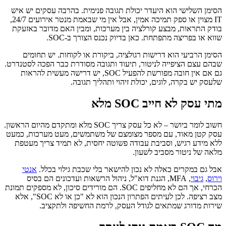
הסימן השלישי הוא היעדר יכולת תגובה פנימית. בהרבה עסקים יש איש
IT מצוין או ספק תמיכה אמין, אבל אין מי שבאמת מנטר אירועים 24/7,
בודק התראות, מבצע קורלציה בין מערכות, ומבין האם מדובר באזעקת
שווא או בפריצה מתפתחת. כאן בדיוק נכנס הצורך ב-SOC.
הסימן הרביעי הוא דרישות רגולציה, ביקורת או לקוחות. יש תחומים
שבהם עצם הציפייה לניטור, תיעוד ותגובה מסודרת כבר הפכה לסטנדרט.
גם אם אין חובה מפורשת להפעיל SOC, יש דרישה מעשית להראות
שלעסק יש בקרה, לוגים, יכולת זיהוי ותהליך תגובה.
מתי עסק לא חייב SOC מלא
חשוב לומר ביושר – לא כל עסק צריך SOC מלא ומתקדם מהיום הראשון.
עסק קטן מאוד, עם מספר מצומצם של משתמשים, מעט מערכות, כמעט
ללא מידע רגיש, וסביבת עבודה פשוטה יחסית, לא תמיד צריך מעטפת
מלאה של ניטור מסביב לשעון.
אבל גם במקרים כאלה לא נכון להישאר בלי שכבת גילוי בכלל.
אנטי
וירוס
,
גיבוי
, MFA, הגנת דוא"ל, ניהול הרשאות ועדכונים הם בסיס
הכרחי, אך הם לא מחליפים SOC. הם מורידים סיכון, לא מספקים תמונת
מצב רציפה. לכן לעיתים הפתרון הנכון הוא לא "כן או לא SOC", אלא
שירות מדורג שמתאים לגודל העסק, לרמת החשיפה ולתקציב.