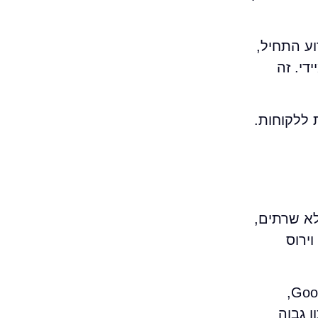
ר: מאיפה האירוע התחיל,
די. זה
 ללקוחות.
, ללא שרתים,
ירוס
אבל ברגע שיש שרתים, נתוני לקוחות, עבודה היברידית, שימוש נרחב ב-Microsoft 365 או Google Workspace,
ן גבוה