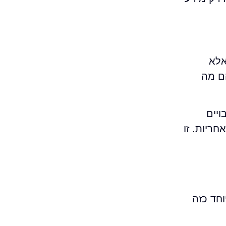
ר אלא
ם מה
יים
ריות. זו
ני, במיוחד כזה