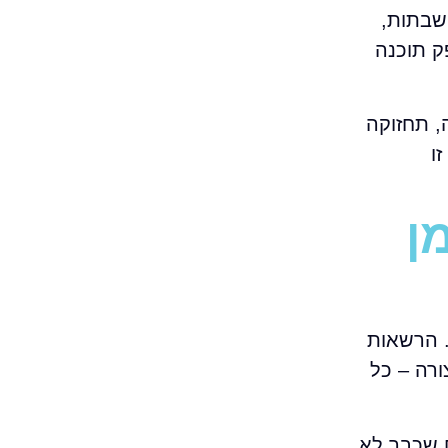
עו, השבתות,
ק תוכנה
מראש. היא לרוב כוללת שירות שוטף, ולעיתים גם SLA, בקרה, תחזוקה
ו
ן
רה. הרשאות
 עדכוני אבטחה, ניהול VPN והקשחת תצורה – כל
 שכבר לא