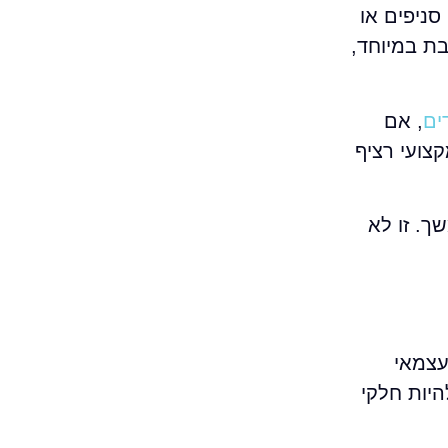
סניפים או
אית מורכבת במיוחד,
ים
, אם
צועי רציף
משך. זו לא
הנפוצות היא להשוות בין האפשרויות רק לפי עלות חודשית מול רכישה חד-פעמית. Firewall עצמאי
היות חלקי