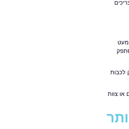
ריכים
מעט
סתפק
לא רק לכבות
או צוות