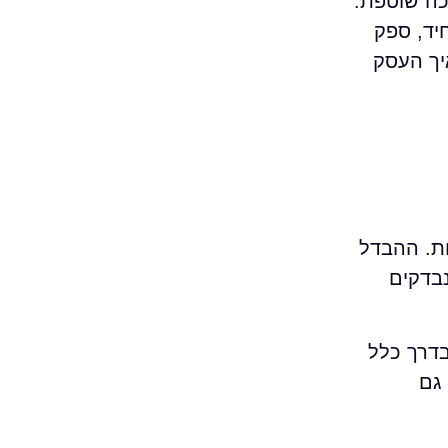
ותמיכה שוטפת.
F עצמאי – כלומר מערכת שנרכשת ומותקנת, ולעיתים מנוהלת פנימית על ידי איש IT יחיד, ספק
יך העסק
לות. ההבדל
בדקים
 בדרך כלל
 גם