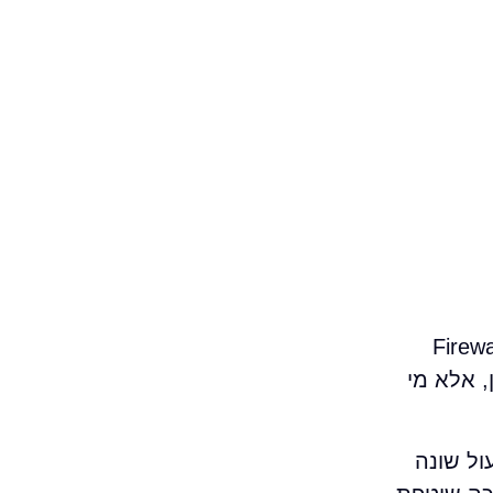
תקלה בגישה למייל, לשרת או למערכת הנהלת החשבונות, השאלה אם בחרתם ב-Firewall
, אלא מי
ול שונה