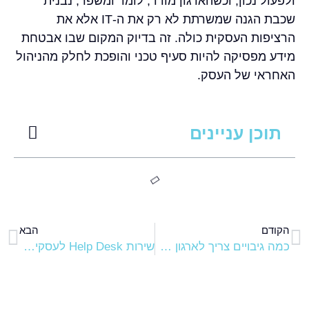
ולפעול נכון, וכשהארגון מודד, לומד ומשפר, נבנית
שכבת הגנה שמשרתת לא רק את ה-IT אלא את
הרציפות העסקית כולה. זה בדיוק המקום שבו אבטחת
מידע מפסיקה להיות סעיף טכני והופכת לחלק מהניהול
האחראי של העסק.
תוכן עניינים
הקודם
הבא
כמה גיבויים צריך לארגון בפועל?
שירות Help Desk לעסקים שעובד כשצריך