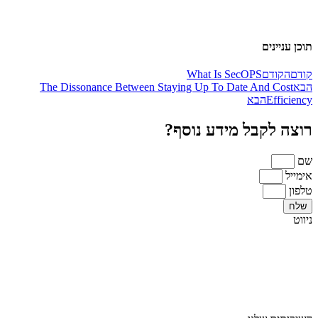
תוכן עניינים
קודם
הקודם
What Is SecOPS
הבא
The Dissonance Between Staying Up To Date And Cost
Efficiency
הבא
רוצה לקבל מידע נוסף?
שם
אימייל
טלפון
שלח
ניווט
ראשי
אודות
מגזרים
בלוג
צור קשר