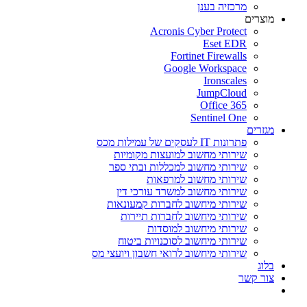
מרכזיה בענן
מוצרים
Acronis Cyber Protect
Eset EDR
Fortinet Firewalls
Google Workspace
Ironscales
JumpCloud
Office 365
Sentinel One
מגזרים
פתרונות IT לעסקים של עמילות מכס
שירותי מחשוב למועצות מקומיות
שירותי מחשוב למכללות ובתי ספר
שירותי מחשוב למרפאות
שירותי מחשוב למשרד עורכי דין
שירותי מיחשוב לחברות קמעונאות
שירותי מיחשוב לחברות תיירות
שירותי מיחשוב למוסדות
שירותי מיחשוב לסוכנויות ביטוח
שירותי מיחשוב לרואי חשבון ויועצי מס
בלוג
צור קשר