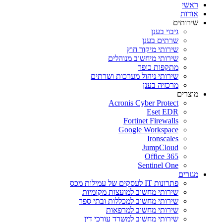
ראשי
אודות
שירותים
גיבוי בענן
שרתים בענן
שירותי מיקור חוץ
שירותי מיחשוב מנוהלים
מתקפות כופר
שירותי ניהול מערכות ושרתים
מרכזיה בענן
מוצרים
Acronis Cyber Protect
Eset EDR
Fortinet Firewalls
Google Workspace
Ironscales
JumpCloud
Office 365
Sentinel One
מגזרים
פתרונות IT לעסקים של עמילות מכס
שירותי מחשוב למועצות מקומיות
שירותי מחשוב למכללות ובתי ספר
שירותי מחשוב למרפאות
שירותי מחשוב למשרד עורכי דין