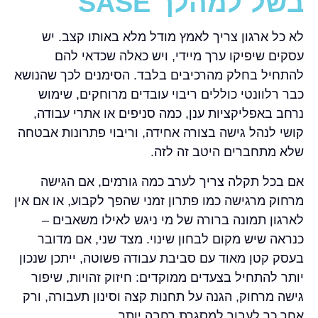
בשל למהלך SASE
לא כל ארגון צריך לאמץ מודל מלא באותו קצב. יש
עסקים שיפיקו ערך מיידי, ויש כאלה שכדאי להם
להתחיל בחלק מהרכיבים בלבד. הסימנים לכך שהנושא
כבר רלוונטי כוללים ריבוי עובדים מרוחקים, שימוש
נרחב באפליקציות ענן, כמה סניפים או אתרי עבודה,
קושי לנהל גישה בצורה אחידה, וריבוי פתרונות אבטחה
שלא מתחברים היטב זה לזה.
אם בכל תקלה צריך לערב כמה גורמים, אם הגישה
מרחוק מרגישה כמו פתרון זמני שהפך לקבוע, או אם אין
לארגון תמונה ברורה של מי ניגש לאילו משאבים –
כנראה שיש מקום לבחון שינוי. מצד שני, אם מדובר
בעסק קטן מאוד עם סביבת עבודה פשוטה, ייתכן שנכון
יותר להתחיל בצעדים ממוקדים: חיזוק זהויות, שיפור
גישה מרחוק, הגנה על תחנות קצה וסינון תעבורה, ורק
אחר כך לעבור למסגרת רחבה יותר.