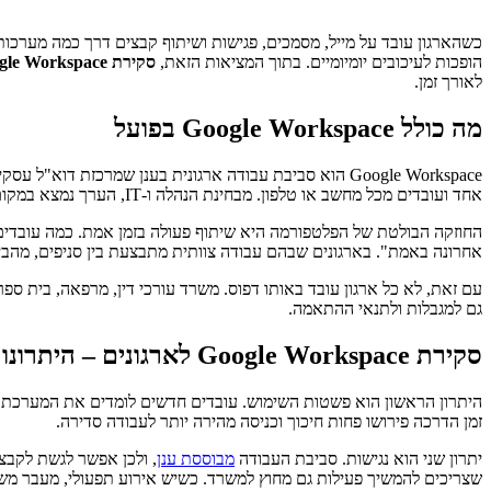
כשהארגון עובד על מייל, מסמכים, פגישות ושיתוף קבצים דרך כמה מערכות
הופכות לעיכובים יומיומיים. בתוך המציאות הזאת,
סקירת Google Workspace לארגונים
לאורך זמן.
מה כולל Google Workspace בפועל
Google Workspace הוא סביבת עבודה ארגונית בענן שמרכזת 
אחד ועובדים מכל מחשב או טלפון. מבחינת הנהלה ו-IT, הערך נמצא במקום אחר – שליטה מרוכזת, הקצאת הרשאות, ניהול מכשירים, מדיניות אבטחה ושמירה על סביבת עבודה אחידה.
החוזקה הבולטת של הפלטפורמה היא שיתוף פעולה בזמן אמת. כמה עובדים י
אחרונה באמת". בארגונים שבהם עבודה צוותית מתבצעת בין סניפים, מהבית 
עם זאת, לא כל ארגון עובד באותו דפוס. משרד עורכי דין, מרפאה, בית ס
גם למגבלות ולתנאי ההתאמה.
סקירת Google Workspace לארגונים – היתרונות המרכזיים
זמן הדרכה פירושו פחות חיכוך וכניסה מהירה יותר לעבודה סדירה.
יתרון שני הוא נגישות. סביבת העבודה
מבוססת ענן
, ולכן אפשר לגשת לקבצי
שצריכים להמשיך פעילות גם מחוץ למשרד. כשיש אירוע תפעולי, מעבר משר