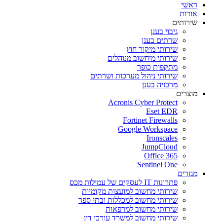
ראשי
אודות
שירותים
גיבוי בענן
שרתים בענן
שירותי מיקור חוץ
שירותי מיחשוב מנוהלים
מתקפות כופר
שירותי ניהול מערכות ושרתים
מרכזיה בענן
מוצרים
Acronis Cyber Protect
Eset EDR
Fortinet Firewalls
Google Workspace
Ironscales
JumpCloud
Office 365
Sentinel One
מגזרים
פתרונות IT לעסקים של עמילות מכס
שירותי מחשוב למועצות מקומיות
שירותי מחשוב למכללות ובתי ספר
שירותי מחשוב למרפאות
שירותי מחשוב למשרד עורכי דין