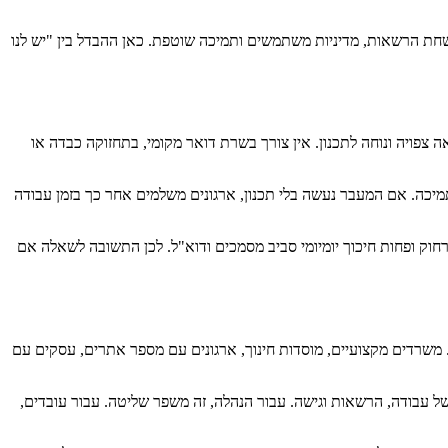
Google Works כחלק ממערך רחב יותר שכולל גיבוי, ניטור, הקשחת הרשאות, מדיניות משתמשים ותמיכה שוטפת. כאן ההבדל בין "יש לנו
ים רבים זו הוצאה צפויה ונוחה לתכנון. אין צורך בשרת דואר מקומי, בתחזוקה כבדה או
מיכה. אם המעבר נעשה בלי תכנון, ארגונים משלמים אחר כך בזמן עבודה
וק ופחות חיכוך יומיומי סביב מסמכים ודוא"ל. לכן התשובה לשאלה אם
מקום. משרדים מקצועיים, מוסדות חינוך, ארגונים עם מספר אתרים, עסקים עם
 עבודה, הרשאות וגישה. עבור הנהלה, זה משפר שליטה. עבור עובדים,