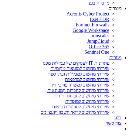
מרכזיה בענן
מוצרים
Acronis Cyber Protect
Eset EDR
Fortinet Firewalls
Google Workspace
Ironscales
JumpCloud
Office 365
Sentinel One
מגזרים
פתרונות IT לעסקים של עמילות מכס
שירותי מחשוב למועצות מקומיות
שירותי מחשוב למכללות ובתי ספר
שירותי מחשוב למרפאות
שירותי מחשוב למשרד עורכי דין
שירותי מיחשוב לחברות קמעונאות
שירותי מיחשוב לחברות תיירות
שירותי מיחשוב למוסדות
שירותי מיחשוב לסוכנויות ביטוח
שירותי מיחשוב לרואי חשבון ויועצי מס
בלוג
צור קשר