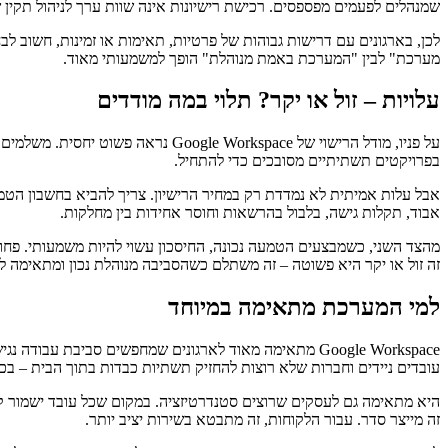
שמנהלים לפעמים מפספסים. רכישת רישיונות אינה שוות ערך לניהול תקין 
מערכת" לבין "המערכת באמת מנוהלת" הופך למשמעותי מאוד.
עלויות – זול או יקר? תלוי במה מודדים
על פניו, מודל הרישוי של Workspace
בפרויקטים תשתיתיים מסובכים כדי להתחיל.
אבל עלות אמיתית לא נמדדת רק במחיר הרישיון. צריך להביא בחשבון הטמ
אבוד, תקלות גישה, בלבול בהרשאות וחוסר אחידות בין מחלקות.
מהצד השני, כשמבצעים הטמעה נכונה, החיסכון עשוי להיות משמעותי. פחות
זה זול או יקר היא פשוטה – זה משתלם כשהסביבה מנוהלת נכון ומתאימה לא
למי המערכת מתאימה במיוחד
Google Workspace מתאימה מאוד לארגונים שמחפשים סביבת
עובדים ניידים וחברות שלא רוצות להחזיק תשתיות כבדות בתוך הבית – בכ
היא מתאימה גם לעסקים שרוצים סטנדרטיזציה. במקום שכל עובד ישמור קב
זה מייצר סדר. עבור הלקוחות, זה מתבטא בשירות יציב יותר.