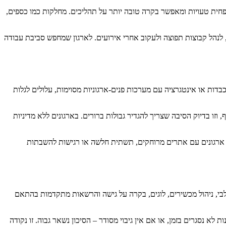
פחית טעויות ומאפשר בקרה טובה יותר על תהליכים. מחלקות כמו כספים,
, לנהל קבוצות תפוצה ולעקוב אחרי אירועים. לארגון שמחפש סביבת עבודה
חיש. ארגונים שמבוססים עמוק על קבצי Office מורכבים מאוד, מאקרו, תבניות כבדות או אינטגרציה עם מערכות פנים-ארגוניות מסוימות, עלולים לגלות
בלבול. קל לשתף, וזו בדיוק הסיבה שצריך להגדיר גבולות ברורים. בארגונים ללא מדיניות
עבור ארגונים עם אתרים מרוחקים, תשתית חלשה או רגישות להשבתות
-שלבי, ניהול מכשירים, לוגים, בקרה על גישה והרשאות מתקדמות בהתאם
 נסגרים בזמן, או אם אין גיבוי מסודר – הסיכון נשאר גבוה. זו נקודה