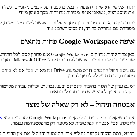
יתרון שלישי הוא שיתוף הפעולה. במקום לעבוד על קבצים מקומיים ולשלוח
אדמיניסטרציה, משאבי אנוש ומכירות מרוויחות מכך באופן מיידי.
יתרון נוסף הוא ניהול מרכזי. דרך מסך ניהול אחד אפשר ליצור משתמשים, 
מסודרת עם אחריות ברורה, זה בסיס חשוב מאוד.
איפה Google Workspace פחות מתאים
שהמעבר דורש התאמות. אפשר לעבוד עם קבצי Microsoft Office בתוך הסביבה, אבל לא תמיד החוויה תהיה זהה למה שעובדים רגילים אליו.
גם נושא ניהול הקבצים דורש משמעת. e
מסודרת, הנוחות עלולה להפוך לסיכון.
יש גם עניין של תלות בחיבור אינטרנט ובענן. נכון, יש יכולות עבודה מס
תקשורת, צריך לוודא שיש גיבוי תפעולי מתאים.
אבטחה וניהול – לא רק שאלה של מוצר
אחד השיקולים המרכזיים בכל סקירת Google Workspace לארגונים הוא
א
לחבילה. אבל אבטחה אפקטיבית לא מגיעה רק מהפלטפורמה עצמה.
בפועל, רמת ההגנה נקבעת גם לפי אופן ההטמעה והניהול. אם אין מדיניות ס