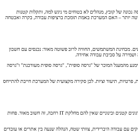
 נכונה של קובץ, מנהלים לא בטוחים מי ניגש למה, ותקלות קטנות
שוטה יותר – האם המערכת באמת תומכת ברציפות עבודה, בקרה ואבטחה
ול משתמשים. מבחינת המשתמשים, החוויה לרוב פשוטה מאוד: נכנסים עם חשבון
ימנע מהמעגל המוכר של "גרסה סופית", "גרסה סופית מעודכנת" ו"גרסה
, פרטיות, תיעוד וציות. לכן סקירה מקצועית של המערכת חייבת להתייחס
היתרון הראשון הוא פשטות השימוש. עובדים חדשים לומדים את המערכת מהר יחסית, והמעבר בין Gmail, Drive, Meet ו-Calendar מרגיש טבעי. בארגונים קטנים ובינוניים שאין להם מחלקת IT רחבה, זה חשוב מאוד. פחות
קים עם עבודה היברידית, צוותי שטח, הנהלה שנעה בין אתרים או עובדים