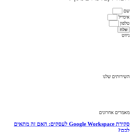
שם
אימייל
טלפון
שלח
ניווט
ראשי
אודות
מגזרים
בלוג
צור קשר
השירותים שלנו
שירותי מחשוב
שירותי מחשוב ענן
שירותי אבטחת מידע
שירותי תקשורת
מאמרים אחרונים
סקירת Google Workspace לעסקים: האם זה מתאים
לכם?