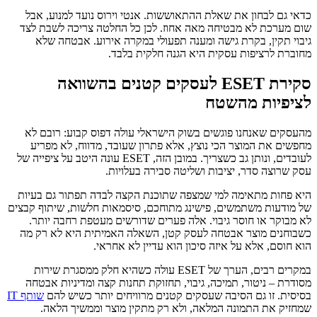
כדאי גם לבחון את שאלת ההתאוששות. אנטי וירוס נועד למנוע, אבל
שום מערכת לא מבטיחה מאה אחוז. לכן כל החלטה צריכה לשבת לצד
גיבוי תקין, בקרת גישה ומענה תפעולי במקרה אירוע. אבטחה שלא
מחוברת לרציפות עסקית היא הגנה חלקית בלבד.
סקירת ESET לעסקים קטנים בהשוואה
לציפיות מהשטח
מהעסקים שאנחנו פוגשים בשוק הישראלי עולה דפוס קבוע: רובם לא
מחפשים את המוצר הכי נוצץ, אלא פתרון שעובד, מדווח, לא מפריע
לעובדים, ונותן גב כשצריך. במובן הזה, ESET עונה היטב על ציפייה של
עסק שרוצה סדר, יציבות ושליטה סבירה בעלויות.
היא פחות מתאימה למי שמצפה שתוכנת הקצה לבדה תפתור גם בעיות
של מודעות משתמשים, פישינג מתוחכם, סיסמאות חלשות, שיתוף קבצים
לא מבוקר או חוסר גיבוי. אלה פערים שדורשים מעטפת רחבה יותר.
כשבוחנים מוצר אבטחה לעסק קטן, השאלה האמיתית היא לא רק מה
הוא חוסם, אלא על איזה סיכון הוא עדיין לא אחראי.
במקרים רבים, הערך של ESET עולה כשהיא חלק ממסגרת שירות
מסודרת – ניטור, תמיכה, גיבוי, תחזוקת תחנות קצה ומדיניות אבטחה
בסיסית. זו גם הסיבה שעסקים קטנים מרוויחים יותר כשיש להם
שותף IT
שמחזיק את התמונה המלאה, ולא רק מתקין מוצר וממשיך הלאה.