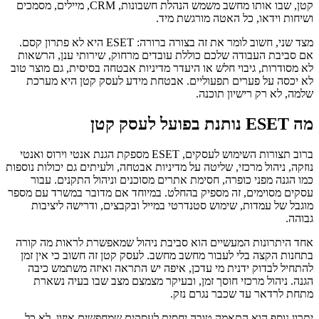
קטן, שבו אותו מחשב משמש הנהלת חשבונות, CRM, מיילים, מסמכים
ושיחות וידאו, כל האטה מורגשת מיד.
מצד שני, חשוב לומר את זה בצורה ברורה: ESET היא לא פתרון קסם.
אם סביבת העבודה שלכם כוללת עובדים מרחוק, שירותי ענן, הרשאות
לא מסודרות, גיבוי חלש או היעדר מדיניות אבטחה בסיסית, גם מוצר טוב
לא יכסה על פערים תפעוליים. אבטחת מידע לעסק קטן היא מערכת
שלמה, לא רק רישיון תוכנה.
מה ESET נותנת בפועל לעסק קטן
ברוב תצורות השימוש לעסקים, ESET מספקת הגנת אנטי וירוס ואנטי
נוזקה, ניהול מרכזי, שליטה על מדיניות אבטחה, ולעיתים גם יכולות נוספות
כמו הגנה מפני כופרה, חסימת אתרים מסוכנים וניהול התקנים. עבור
עסקים מסוימים, זה מספיק בהחלט. במיוחד אם מדובר במשרד עם מספר
מוגבל של עמדות, שימוש סטנדרטי במייל ובקבצים, ודרישה ליציבות
גבוהה.
אחד היתרונות המעשיים הוא סביבת ניהול שמאפשרת לראות מה קורה
בתחנות הקצה בלי לעבור מחשב מחשב. לעסק קטן זה חשוב כי אין זמן
להתחיל לבדוק ידנית מי עדכן, איפה יש התראה ואיזה משתמש כיבה
הגנה. ניהול מרכזי חוסך זמן, ובעיקר מצמצם מצב שבו בעיה נשארת
מתחת לרדאר עד שכבר נגרם נזק.
יתרון נוסף הוא התאמה טובה יחסית לעסקים שמחפשים איזון. לא כל