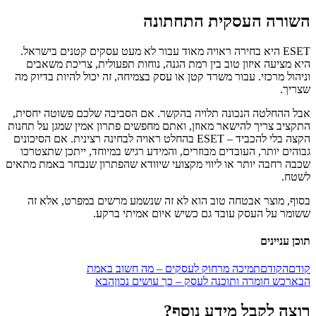
השורה העסקית התחתונה
ESET היא בחירה ראויה מאוד עבור לא מעט עסקים קטנים בישראל.
היא מציעה איזון טוב בין רמת הגנה, נוחות תפעולית, צריכת משאבים
וניהול מרכזי. עבור משרד קטן או עסק בצמיחה, זה יכול להיות בדיוק מה
שצריך.
אבל ההחלטה הנכונה תלויה בהקשר. אם הסביבה שלכם פשוטה יחסית,
התקציב צריך להישאר מאוזן, ואתם מחפשים פתרון אמין שמגן על תחנות
הקצה בלי להכביד – ESET בהחלט ראויה לבחינה רצינית. אם הסיכונים
גבוהים יותר, העובדים מבוזרים, והמידע רגיש במיוחד, ייתכן שתצטרכו
שכבה רחבה יותר או ליווי מקצועי שיוודא שהפתרון שנבחר באמת מתאים
לשטח.
בסוף, מוצר אבטחה טוב הוא לא זה שנשמע מרשים במפרט, אלא זה
ששומר על העסק עובד גם כשיש איום אמיתי ברקע.
תוכן עניינים
קודם
הקודם
תמיכה מרחוק לעסקים – מה חשוב באמת
הבא
רכש חומרה ותוכנה לעסק – כך עושים נכון
הבא
רוצה לקבל מידע נוסף?