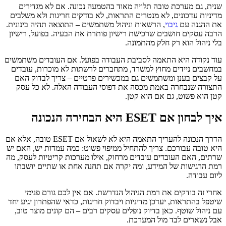
שנית, גם מערכת טובה תלויה מאוד בהטמעה נכונה. אם לא מגדירים
מדיניות עדכונים, לא מנטרים התראות, לא בודקים חריגות ולא משלבים
את ההגנה עם
גיבוי
, הרשאות וניהול משתמשים – התוצאה תהיה בינונית.
הרבה עסקים חושבים שרכישת רישיון פותרת את הבעיה. בפועל, רישיון
בלי ניהול הוא רק חלק מהתמונה.
עוד נקודה היא התאמה לסביבת העבודה בפועל. אם העובדים משתמשים
במחשבים ניידים מחוץ למשרד, מתחברים לרשתות לא מוכרות, עובדים
על קבצים בענן ומשתמשים גם במכשירים פרטיים – צריך לבדוק האם
התצורה שנבחרה באמת מכסה את דפוסי העבודה האלה. לא כל עסק
קטן הוא פשוט, גם אם הוא קטן.
איך לבחון אם ESET היא הבחירה הנכונה
הדרך הנכונה להעריך התאמה היא לא לשאול אם ESET טובה, אלא אם
היא טובה עבורכם. צריך להתחיל ממיפוי פשוט: כמה עמדות יש, האם יש
שרתים, האם העובדים עובדים מרחוק, אילו מערכות קריטיות לעסק, מה
רמת הרגישות של המידע, ומה יקרה אם תחנה אחת או שתיים יושבתו
ליום עבודה.
אחרי זה בודקים את רמת הניהול הנדרשת. אם אין לכם גורם פנימי
שיטפל בהתראות, יעדכן מדיניות ויבדוק חריגות, כדאי שהפתרון יגיע יחד
עם ניהול שוטף. כאן בדיוק נופלים עסקים רבים – הם קונים מוצר טוב,
אבל נשארים לבד מול המערכת.