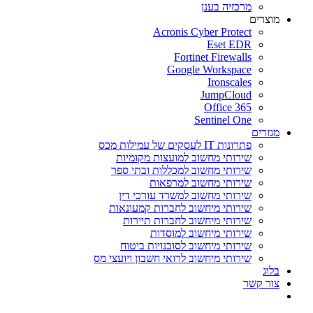
מרכזיה בענן
מוצרים
Acronis Cyber Protect
Eset EDR
Fortinet Firewalls
Google Workspace
Ironscales
JumpCloud
Office 365
Sentinel One
מגזרים
פתרונות IT לעסקים של עמילות מכס
שירותי מחשוב למועצות מקומיות
שירותי מחשוב למכללות ובתי ספר
שירותי מחשוב למרפאות
שירותי מחשוב למשרד עורכי דין
שירותי מיחשוב לחברות קמעונאות
שירותי מיחשוב לחברות תיירות
שירותי מיחשוב למוסדות
שירותי מיחשוב לסוכנויות ביטוח
שירותי מיחשוב לרואי חשבון ויועצי מס
בלוג
צור קשר