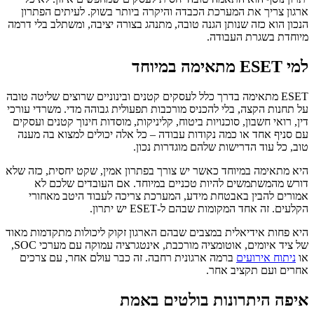
ארגון צריך את המערכת הכבדה והיקרה ביותר בשוק. לעיתים הפתרון
הנכון הוא כזה שנותן הגנה טובה, מתנהג בצורה יציבה, ומשתלב בלי דרמה
מיוחדת בשגרת העבודה.
למי ESET מתאימה במיוחד
ESET מתאימה בדרך כלל לעסקים קטנים ובינוניים שרוצים שליטה טובה
על תחנות הקצה, בלי להכניס מורכבות תפעולית גבוהה מדי. משרדי עורכי
דין, רואי חשבון, סוכנויות ביטוח, קליניקות, מוסדות חינוך קטנים ועסקים
עם סניף אחד או כמה נקודות עבודה – כל אלה יכולים למצוא בה מענה
טוב, כל עוד הדרישות שלהם מוגדרות נכון.
היא מתאימה במיוחד כאשר יש צורך בפתרון אמין, שקט יחסית, כזה שלא
דורש מהמשתמשים להיות טכניים במיוחד. אם העובדים שלכם לא
אמורים להבין באבטחת מידע, המערכת צריכה לעבוד היטב מאחורי
הקלעים. זה אחד המקומות שבהם ל-ESET יש יתרון.
היא פחות אידיאלית במצבים שבהם הארגון זקוק ליכולות מתקדמות מאוד
של ציד איומים, אוטומציה מורכבת, אינטגרציה עמוקה עם מערכי SOC,
או
ניתוח אירועים
ברמה ארגונית רחבה. זה כבר עולם אחר, עם צרכים
אחרים ועם תקציב אחר.
איפה היתרונות בולטים באמת