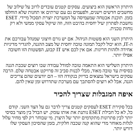
היתרון הראשון הוא ביצועים. עסקים קטנים עובדים לרוב על שילוב של
מחשבים חדשים וישנים, ולפעמים גם עם שרתים או תחנות שלא הוחלפו
בזמן. תוכנת אבטחה שמעמיסה על המערכת יוצרת תסכול מיידי. ESET
נחשבת לפתרון יעיל יחסית בהיבט הזה, וזה שיקול עסקי ממשי ולא רק
נוחות טכנית.
היתרון השני הוא פשטות הניהול. אם יש גורם חיצוני שמנהל עבורכם את
ה-IT, הוא יכול לקבל תמונה טובה יחסית של מצב ההגנה, להגדיר מדיניות
אחידה ולזהות חריגות. אם אין לכם איש IT קבוע, הפשטות הזו חשובה
אפילו יותר.
היתרון השלישי הוא התאמה טובה למודל עבודה שבו רוצים שכבת הגנה
בסיסית עד טובה מאוד, מבלי לבנות סביב זה פרויקט אבטחה שלם. הרבה
עסקים בישראל נמצאים בדיוק בנקודה הזו – הם יודעים שהם צריכים
הגנה, אבל לא רוצים להסתבך עם מערכת שתדרוש זמן שאין להם.
איפה המגבלות שצריך להכיר
בכל סקירת ESET לעסקים קטנים צריך לדבר גם על הצד השני. קודם
כל, לא כל חבילת ESET נותנת את אותו עומק. יש הבדל בין מוצר בסיסי
יותר לבין פתרונות מתקדמים יותר של היצרן. מי שבוחר רק לפי מחיר עלול
לגלות מאוחר מדי שהוא קנה שכבה חלקית, בזמן שהסיכון העסקי שלו
דורש יותר.