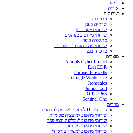
ראשי
אודות
שירותים
גיבוי בענן
שרתים בענן
שירותי מיקור חוץ
שירותי מיחשוב מנוהלים
מתקפות כופר
שירותי ניהול מערכות ושרתים
מרכזיה בענן
מוצרים
Acronis Cyber Protect
Eset EDR
Fortinet Firewalls
Google Workspace
Ironscales
JumpCloud
Office 365
Sentinel One
מגזרים
פתרונות IT לעסקים של עמילות מכס
שירותי מחשוב למועצות מקומיות
שירותי מחשוב למכללות ובתי ספר
שירותי מחשוב למרפאות
שירותי מחשוב למשרד עורכי דין