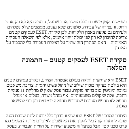
כשמשרד קטן מושבת בגלל מחשב אחד שננעל, הבעיה היא לא רק אנטי
וירוס. זו עצירה של עבודה, טלפונים שלא נענים, מסמכים שלא נשלחים
ולעיתים גם פגיעה באמון הלקוחות. לכן סקירת ESET לעסקים קטנים
צריכה להיבחן לא רק לפי יכולת זיהוי איומים, אלא לפי השאלה העסקית
האמיתית – האם הפתרון הזה שומר על רציפות העבודה בלי להכביד על
הארגון.
סקירת ESET לעסקים קטנים – התמונה
המלאה
ESET היא שחקנית ותיקה בעולם אבטחת המידע, ובקרב עסקים קטנים
היא בולטת בעיקר בזכות שילוב של ניהול פשוט יחסית, צריכת משאבים
נמוכה ומוניטין טוב בזיהוי נוזקות. עבור עסק שאין לו מחלקת IT פנימית
רחבה, אלה שיקולים משמעותיים. אף מנהל משרד, בעלים או מנהל
תפעול לא מחפש מערכת שתדרוש תחזוקה יומיומית רק כדי להישאר
מוגנת.
היתרון המרכזי של ESET הוא שהיא בדרך כלל יודעת לתת שכבת הגנה
טובה לתחנות קצה בלי להפוך את המחשבים לאיטיים מדי. זה נשמע כמו
פרט טכני קטן, אבל בפועל זה משפיע ישירות על חוויית העבודה. בעסק