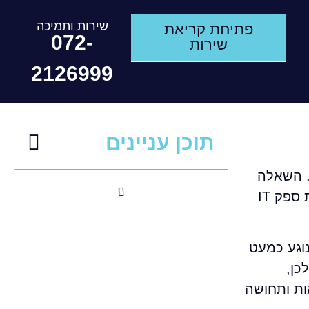
שירות ותמיכה
פתיחת קריאת
072-
שירות
2126999
תוכן עניינים
. השאלה
היחידה היא האם יש מי שלוקח אחריות, מגיב מהר ומחזיר את העסק לפעילות. בדיוק כאן 9 טעויות בבחירת ספק IT
ק IT היא לא החלטת רכש רגילה. ברוב הארגונים, במיוחד בעסקים קטנים ובינוניים, ספק ה-IT נוגע כמעט
כן,
ות ותחושה