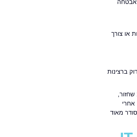
 אבטחה
ת או צורך
-וירוס. זה כבר מזמן לא מספיק. בחירה בספק IT בלי לבדוק ברצינות
שחזור,
 אחרי
ודר מאוד