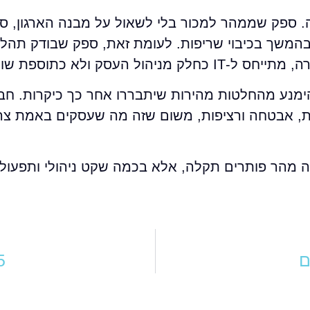
ספק שממהר למכור בלי לשאול על מבנה הארגון, סיכ
בהמשך בכיבוי שריפות. לעומת זאת, ספק שבודק תהלי
סק ולא כתוספת שולית.
הימנע מהחלטות מהירות שיתבררו אחר כך כיקרות. חב
זמינות, אבטחה ורציפות, משום שזה מה שעסקים באמת צר
ק IT לא נמדדת רק בכמה מהר פותרים תקלה, אלא בכמה שקט ניהולי ותפ
5 פתרונות לזמינות מש