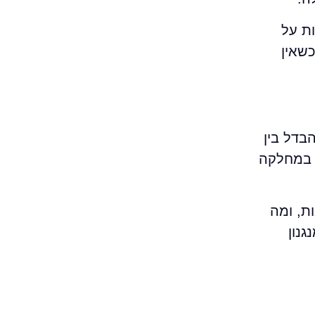
ת על
שאין
בדל בין
ם במחלקה
ת, ומה
נון