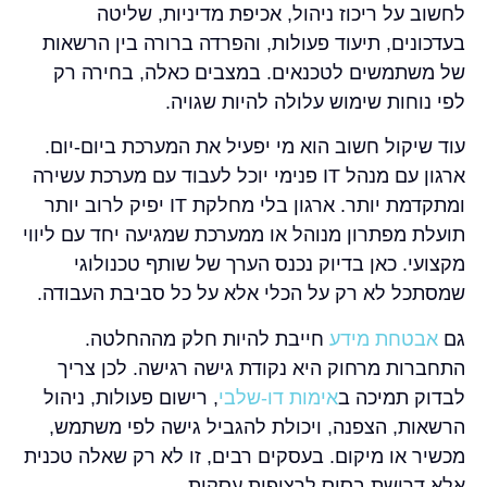
לחשוב על ריכוז ניהול, אכיפת מדיניות, שליטה
בעדכונים, תיעוד פעולות, והפרדה ברורה בין הרשאות
של משתמשים לטכנאים. במצבים כאלה, בחירה רק
לפי נוחות שימוש עלולה להיות שגויה.
עוד שיקול חשוב הוא מי יפעיל את המערכת ביום-יום.
ארגון עם מנהל IT פנימי יוכל לעבוד עם מערכת עשירה
ומתקדמת יותר. ארגון בלי מחלקת IT יפיק לרוב יותר
תועלת מפתרון מנוהל או ממערכת שמגיעה יחד עם ליווי
מקצועי. כאן בדיוק נכנס הערך של שותף טכנולוגי
שמסתכל לא רק על הכלי אלא על כל סביבת העבודה.
גם
אבטחת מידע
חייבת להיות חלק מההחלטה.
התחברות מרחוק היא נקודת גישה רגישה. לכן צריך
לבדוק תמיכה ב
אימות דו-שלבי
, רישום פעולות, ניהול
הרשאות, הצפנה, ויכולת להגביל גישה לפי משתמש,
מכשיר או מיקום. בעסקים רבים, זו לא רק שאלה טכנית
אלא דרישת בסיס לרציפות עסקית.