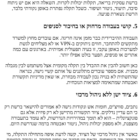
ברשת עסקית בריאה, תקלות יכולות לקרות. השאלה היא אם יש ניתוח
סיבה, תיעוד, ניטור ושיפור. כשכל תקלה נפתרת באופן נקודתי בלבד,
הרשת נשארת פגיעה.
5. קושי בעבודה מרחוק או בחיבור לסניפים
העבודה ההיברידית כבר מזמן אינה חריגה. אם עובדים מחוץ למשרד
מתקשים להתחבר, חווים ניתוקים ב-VPN או לא מצליחים לגשת
למערכות באופן עקבי, זו בעיה תפעולית אמיתית. בארגונים עם כמה
אתרים או סניפים, הפער בולט אפילו יותר.
כאן חשוב להבין את ההבדל בין תקלה מקומית אצל משתמש לבין מגבלה
מבנית. אם מספר עובדים מתלוננים על אותם קשיי גישה, כנראה
שהתשתית לא בנויה נכון לעבודה מבוזרת, או שאין מדיניות תקשורת
ואבטחה שמתאימה למציאות הנוכחית.
6. ציוד ישן ללא ניהול מרכזי
נתבים, סוויצ'ים, חומות אש ונקודות גישה לא אמורים להישאר ברשת רק
כי הם עדיין נדלקים. ציוד תקשורת מתיישן לא רק פיזית אלא גם
פונקציונלית – הוא לא תומך במהירויות הנדרשות, לא עומד בתעבורה
מוצפנת, ולא מספק יכולות ניהול, ניטור ואבטחה ברמה שנדרשת היום.
כאשר אין ניהול מרכזי של הציוד, קשה לדעת איפה מתחילה התקלה, מי
מחובר, מה העומסים, והאם יש חריגה או ניסיון חדירה. זו נקודה קריטית