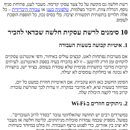
רשת חלשה גם מקשה על כל צעד עסקי קדימה. מעבר לענן, פתיחת סניף
נוסף, הגדלת צוות, חיבור מצלמות,
טלפוניה בענן
או
עבודה היברידית
– כל
אלה תלויים בתשתית תקשורת יציבה. בלי בסיס נכון, כל תוספת הופכת
לעומס.
10 סימנים לרשת עסקית חלשה שכדאי להכיר
1. איטיות קבועה בשעות העבודה
אם מערכות נפתחות לאט, קבצים עולים באיחור, ודפי אינטרנט עסקיים
לוקחים זמן חריג להיטען – זו לא בהכרח בעיה בספק האינטרנט. לעיתים
קרובות מדובר בתשתית פנימית שלא עומדת בעומס, בציוד ישן, בתצורה
לא נכונה או בחלוקת עומסים לא יעילה.
הסימן החשוב כאן הוא עקביות. אם האיטיות חוזרת כמעט כל יום,
במיוחד בשעות שיא, לא מדובר במקרה. זו עדות לכך שהרשת עובדת
קרוב מדי לקצה היכולת שלה.
2. ניתוקים חוזרים ב-Wi-Fi
במשרדים רבים יש תחושה שהאלחוטי עובד "בסדר לרוב העובדים".
בפועל, מספיק שכמה עמדות סובלות מניתוקים, קליטה חלשה או מעבר
לא יציב בין אזורים, כדי לפגוע ברצף העבודה. זה בולט במיוחד בשיחות