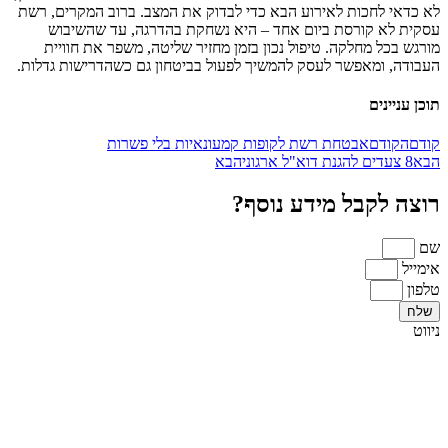
לא כדאי לחכות לאירוע הבא כדי לבדוק את המצב. ברוב המקרים, רשת
עסקית לא קורסת ביום אחד – היא נשחקת בהדרגה, עד שהשיבוש
מורגש בכל מחלקה. טיפול נכון בזמן מחזיר שליטה, משפר את חוויית
העבודה, ומאפשר לעסק להמשיך לפעול בביטחון גם כשהדרישות גדלות.
תוכן עניינים
קודם
הקודם
אבטחת רשת לקופות קמעונאיות בלי פשרות
הבא
8 צעדים להגנת דוא"ל ארגוני
הבא
רוצה לקבל מידע נוסף?
שם
אימייל
טלפון
שלח
ניווט
ראשי
אודות
מגזרים
בלוג
צור קשר