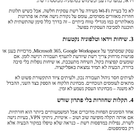
וידאו, במערכות ענן ובשימוש בטלפוניה מבוססת רשת.
לא כל בעיית Wi-Fi מעידה על רשת עסקית חלשה, אבל כשיש תלונות
חוזרות מאזורים מסוימים, עומס על נקודת גישה אחת או פתרונות
מאולתרים כמו מגדילי טווח ביתיים – זה בדרך כלל סימן שהתשתית לא
תוכננה לסביבה העסקית בפועל.
3. שיחות וידאו וטלפוניה נקטעות
עסק שמסתמך על Microsoft 365, Google Workspace, מרכזיות בענן או
פגישות מרחוק צריך רשת שיודעת לתעדף תעבורה רגישה לזמן. אם
שומעים קפיצות בקול, השיחה מתעכבת, או שיחות נופלות בלי סיבה
ברורה, הבעיה לא תמיד נמצאת באפליקציה.
לעיתים חסר ניהול תעבורה נכון, ולעיתים ציוד התקשורת פשוט לא
מתאים לעומסים הנוכחיים. מבחינת הלקוח או הספק בצד השני, ההבדל
לא משנה – מבחינתו העסק נשמע לא זמין.
4. תקלות שחוזרות בלי פתרון שורש
אחד הסימנים הפחות מדוברים אבל המשמעותיים ביותר הוא חזרתיות.
אם אותה תקלה מופיעה שוב ושוב – איטיות, ניתוקי VPN, בעיות גישה
לשרת, נפילות במדפסות רשת – כנראה שלא טיפלו במקור הבעיה אלא
רק בסימפטום.