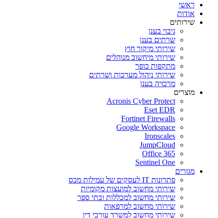
ראשי
אודות
שירותים
גיבוי בענן
שרתים בענן
שירותי מיקור חוץ
שירותי מיחשוב מנוהלים
מתקפות כופר
שירותי ניהול מערכות ושרתים
מרכזיה בענן
מוצרים
Acronis Cyber Protect
Eset EDR
Fortinet Firewalls
Google Workspace
Ironscales
JumpCloud
Office 365
Sentinel One
מגזרים
פתרונות IT לעסקים של עמילות מכס
שירותי מחשוב למועצות מקומיות
שירותי מחשוב למכללות ובתי ספר
שירותי מחשוב למרפאות
שירותי מחשוב למשרד עורכי דין