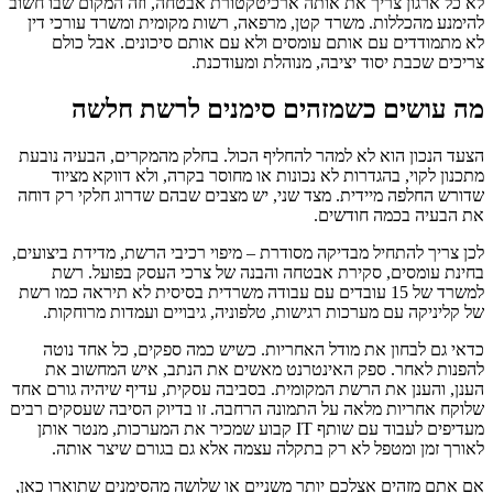
לא כל ארגון צריך את אותה ארכיטקטורת אבטחה, וזה המקום שבו חשוב
להימנע מהכללות. משרד קטן, מרפאה, רשות מקומית ומשרד עורכי דין
לא מתמודדים עם אותם עומסים ולא עם אותם סיכונים. אבל כולם
צריכים שכבת יסוד יציבה, מנוהלת ומעודכנת.
מה עושים כשמזהים סימנים לרשת חלשה
הצעד הנכון הוא לא למהר להחליף הכול. בחלק מהמקרים, הבעיה נובעת
מתכנון לקוי, בהגדרות לא נכונות או מחוסר בקרה, ולא דווקא מציוד
שדורש החלפה מיידית. מצד שני, יש מצבים שבהם שדרוג חלקי רק דוחה
את הבעיה בכמה חודשים.
לכן צריך להתחיל מבדיקה מסודרת – מיפוי רכיבי הרשת, מדידת ביצועים,
בחינת עומסים, סקירת אבטחה והבנה של צרכי העסק בפועל. רשת
למשרד של 15 עובדים עם עבודה משרדית בסיסית לא תיראה כמו רשת
של קליניקה עם מערכות רגישות, טלפוניה, גיבויים ועמדות מרוחקות.
כדאי גם לבחון את מודל האחריות. כשיש כמה ספקים, כל אחד נוטה
להפנות לאחר. ספק האינטרנט מאשים את הנתב, איש המחשוב את
הענן, והענן את הרשת המקומית. בסביבה עסקית, עדיף שיהיה גורם אחד
שלוקח אחריות מלאה על התמונה הרחבה. זו בדיוק הסיבה שעסקים רבים
מעדיפים לעבוד עם שותף IT קבוע שמכיר את המערכות, מנטר אותן
לאורך זמן ומטפל לא רק בתקלה עצמה אלא גם בגורם שיצר אותה.
אם אתם מזהים אצלכם יותר משניים או שלושה מהסימנים שתוארו כאן,