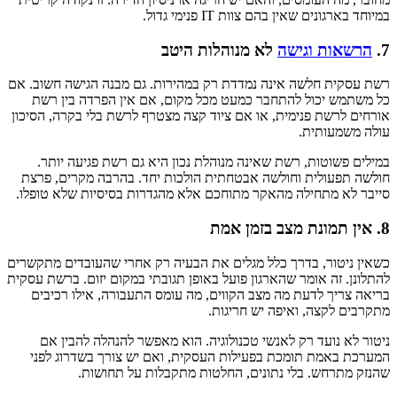
במיוחד בארגונים שאין בהם צוות IT פנימי גדול.
7.
הרשאות וגישה
לא מנוהלות היטב
רשת עסקית חלשה אינה נמדדת רק במהירות. גם מבנה הגישה חשוב. אם
כל משתמש יכול להתחבר כמעט מכל מקום, אם אין הפרדה בין רשת
אורחים לרשת פנימית, או אם ציוד קצה מצטרף לרשת בלי בקרה, הסיכון
עולה משמעותית.
במילים פשוטות, רשת שאינה מנוהלת נכון היא גם רשת פגיעה יותר.
חולשה תפעולית וחולשה אבטחתית הולכות יחד. בהרבה מקרים, פרצת
סייבר לא מתחילה מהאקר מתוחכם אלא מהגדרות בסיסיות שלא טופלו.
8. אין תמונת מצב בזמן אמת
כשאין ניטור, בדרך כלל מגלים את הבעיה רק אחרי שהעובדים מתקשרים
להתלונן. זה אומר שהארגון פועל באופן תגובתי במקום יזום. ברשת עסקית
בריאה צריך לדעת מה מצב הקווים, מה עומס התעבורה, אילו רכיבים
מתקרבים לקצה, ואיפה יש חריגות.
ניטור לא נועד רק לאנשי טכנולוגיה. הוא מאפשר להנהלה להבין אם
המערכת באמת תומכת בפעילות העסקית, ואם יש צורך בשדרוג לפני
שהנזק מתרחש. בלי נתונים, החלטות מתקבלות על תחושות.