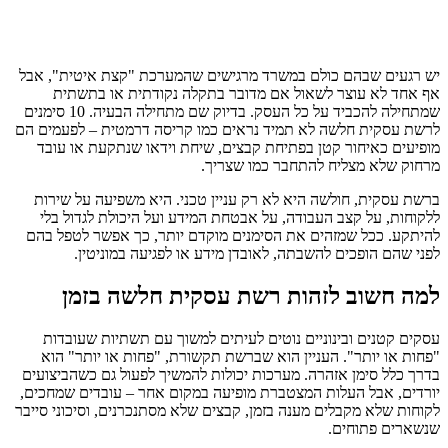
יש רגעים שבהם כולם במשרד מרגישים שהמערכת "קצת איטית", אבל
אף אחד לא עוצר לשאול אם מדובר בתקלה נקודתית או בתשתית
שמתחילה להכביד על כל העסק. בדיוק שם מתחילה הבעיה. 10 סימנים
לרשת עסקית חלשה לא תמיד נראים כמו קריסה דרמטית – לפעמים הם
מופיעים כאיחור קטן בפתיחת קבצים, שיחת וידאו שנתקעת או עובד
מרחוק שלא מצליח להתחבר כמו שצריך.
ברשת עסקית, חולשה היא לא רק עניין טכני. היא משפיעה על שירות
ללקוחות, על קצב העבודה, על אבטחת המידע ועל היכולת לגדול בלי
להיתקע. ככל שמזהים את הסימנים מוקדם יותר, כך אפשר לטפל בהם
לפני שהם הופכים להשבתה, לאובדן מידע או לפגיעה במוניטין.
למה חשוב לזהות רשת עסקית חלשה בזמן
עסקים קטנים ובינוניים נוטים לעיתים למשוך עם תשתיות שעובדות
"פחות או יותר". העניין הוא שברשת תקשורת, "פחות או יותר" הוא
בדרך כלל סימן אזהרה. מערכות יכולות להמשיך לפעול גם כשהביצועים
יורדים, אבל העלות המצטברת מופיעה במקום אחר – עובדים שמחכים,
לקוחות שלא מקבלים מענה בזמן, קבצים שלא מסתנכרנים, וסיכוני סייבר
שנשארים פתוחים.