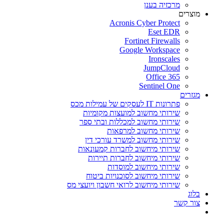
מרכזיה בענן
מוצרים
Acronis Cyber Protect
Eset EDR
Fortinet Firewalls
Google Workspace
Ironscales
JumpCloud
Office 365
Sentinel One
מגזרים
פתרונות IT לעסקים של עמילות מכס
שירותי מחשוב למועצות מקומיות
שירותי מחשוב למכללות ובתי ספר
שירותי מחשוב למרפאות
שירותי מחשוב למשרד עורכי דין
שירותי מיחשוב לחברות קמעונאות
שירותי מיחשוב לחברות תיירות
שירותי מיחשוב למוסדות
שירותי מיחשוב לסוכנויות ביטוח
שירותי מיחשוב לרואי חשבון ויועצי מס
בלוג
צור קשר