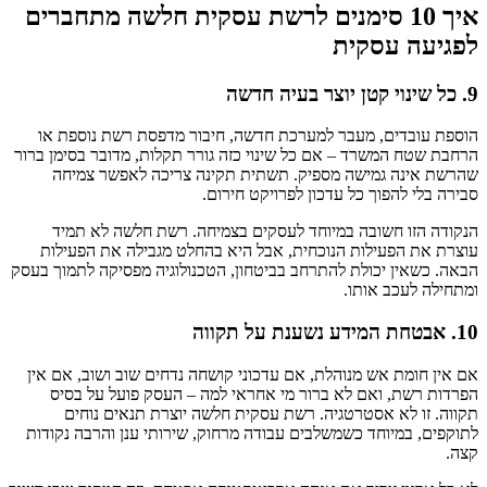
איך 10 סימנים לרשת עסקית חלשה מתחברים
לפגיעה עסקית
9. כל שינוי קטן יוצר בעיה חדשה
הוספת עובדים, מעבר למערכת חדשה, חיבור מדפסת רשת נוספת או
הרחבת שטח המשרד – אם כל שינוי כזה גורר תקלות, מדובר בסימן ברור
שהרשת אינה גמישה מספיק. תשתית תקינה צריכה לאפשר צמיחה
סבירה בלי להפוך כל עדכון לפרויקט חירום.
הנקודה הזו חשובה במיוחד לעסקים בצמיחה. רשת חלשה לא תמיד
עוצרת את הפעילות הנוכחית, אבל היא בהחלט מגבילה את הפעילות
הבאה. כשאין יכולת להתרחב בביטחון, הטכנולוגיה מפסיקה לתמוך בעסק
ומתחילה לעכב אותו.
10. אבטחת המידע נשענת על תקווה
אם אין חומת אש מנוהלת, אם עדכוני קושחה נדחים שוב ושוב, אם אין
הפרדות רשת, ואם לא ברור מי אחראי למה – העסק פועל על בסיס
תקווה. זו לא אסטרטגיה. רשת עסקית חלשה יוצרת תנאים נוחים
לתוקפים, במיוחד כשמשלבים עבודה מרחוק, שירותי ענן והרבה נקודות
קצה.