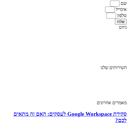
שם
אימייל
טלפון
שלח
ניווט
ראשי
אודות
מגזרים
בלוג
צור קשר
השירותים שלנו
שירותי מחשוב
שירותי מחשוב ענן
שירותי אבטחת מידע
שירותי תקשורת
מאמרים אחרונים
סקירת Google Workspace לעסקים: האם זה מתאים
לכם?