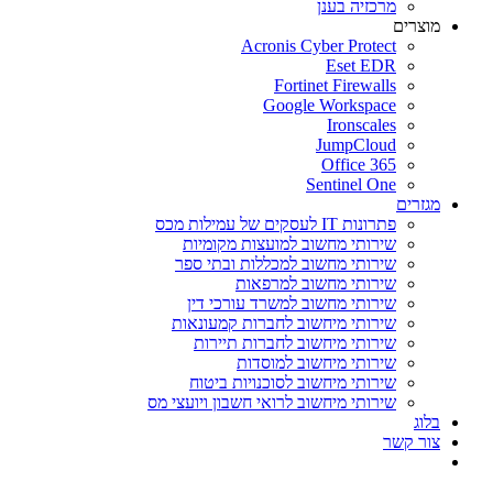
מרכזיה בענן
מוצרים
Acronis Cyber Protect
Eset EDR
Fortinet Firewalls
Google Workspace
Ironscales
JumpCloud
Office 365
Sentinel One
מגזרים
פתרונות IT לעסקים של עמילות מכס
שירותי מחשוב למועצות מקומיות
שירותי מחשוב למכללות ובתי ספר
שירותי מחשוב למרפאות
שירותי מחשוב למשרד עורכי דין
שירותי מיחשוב לחברות קמעונאות
שירותי מיחשוב לחברות תיירות
שירותי מיחשוב למוסדות
שירותי מיחשוב לסוכנויות ביטוח
שירותי מיחשוב לרואי חשבון ויועצי מס
בלוג
צור קשר