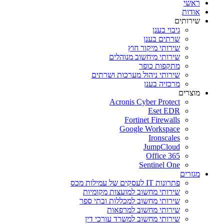
ראשי
אודות
שירותים
גיבוי בענן
שרתים בענן
שירותי מיקור חוץ
שירותי מיחשוב מנוהלים
מתקפות כופר
שירותי ניהול מערכות ושרתים
מרכזיה בענן
מוצרים
Acronis Cyber Protect
Eset EDR
Fortinet Firewalls
Google Workspace
Ironscales
JumpCloud
Office 365
Sentinel One
מגזרים
פתרונות IT לעסקים של עמילות מכס
שירותי מחשוב למועצות מקומיות
שירותי מחשוב למכללות ובתי ספר
שירותי מחשוב למרפאות
שירותי מחשוב למשרד עורכי דין