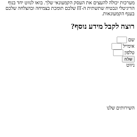
מערכות יכולה להעצים את העסק הקמעונאי שלך. בואו לנווט יחד בנוף
הדיגיטלי ונבטיח שתשתית ה-IT שלכם תומכת בצמיחה ובהצלחה שלכם
בענף הקמעונאות.
רוצה לקבל מידע נוסף?
שם
אימייל
טלפון
שלח
ניווט
ראשי
אודות
מגזרים
בלוג
צור קשר
השירותים שלנו
שירותי מחשוב
שירותי מחשוב ענן
שירותי אבטחת מידע
שירותי תקשורת