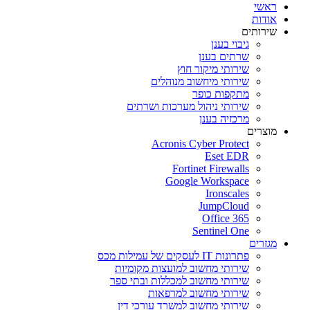
ראשי
אודות
שירותים
גיבוי בענן
שרתים בענן
שירותי מיקור חוץ
שירותי מיחשוב מנוהלים
מתקפות כופר
שירותי ניהול מערכות ושרתים
מרכזיה בענן
מוצרים
Acronis Cyber Protect
Eset EDR
Fortinet Firewalls
Google Workspace
Ironscales
JumpCloud
Office 365
Sentinel One
מגזרים
פתרונות IT לעסקים של עמילות מכס
שירותי מחשוב למועצות מקומיות
שירותי מחשוב למכללות ובתי ספר
שירותי מחשוב למרפאות
שירותי מחשוב למשרד עורכי דין