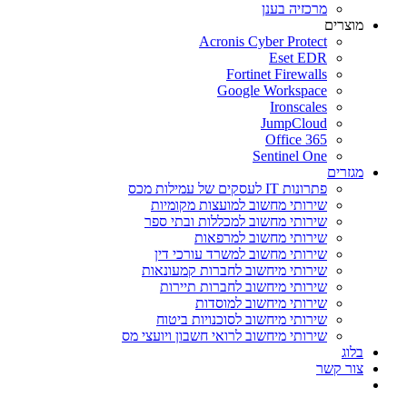
מרכזיה בענן
מוצרים
Acronis Cyber Protect
Eset EDR
Fortinet Firewalls
Google Workspace
Ironscales
JumpCloud
Office 365
Sentinel One
מגזרים
פתרונות IT לעסקים של עמילות מכס
שירותי מחשוב למועצות מקומיות
שירותי מחשוב למכללות ובתי ספר
שירותי מחשוב למרפאות
שירותי מחשוב למשרד עורכי דין
שירותי מיחשוב לחברות קמעונאות
שירותי מיחשוב לחברות תיירות
שירותי מיחשוב למוסדות
שירותי מיחשוב לסוכנויות ביטוח
שירותי מיחשוב לרואי חשבון ויועצי מס
בלוג
צור קשר